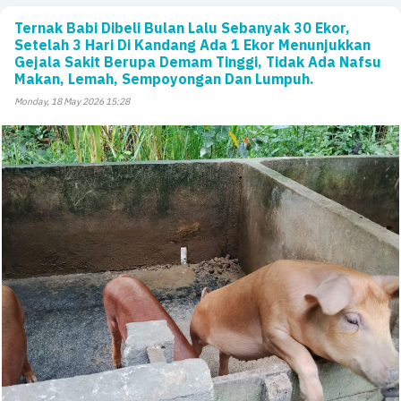
Ternak Babi Dibeli Bulan Lalu Sebanyak 30 Ekor,
Setelah 3 Hari Di Kandang Ada 1 Ekor Menunjukkan
Gejala Sakit Berupa Demam Tinggi, Tidak Ada Nafsu
Makan, Lemah, Sempoyongan Dan Lumpuh.
Monday, 18 May 2026 15:28