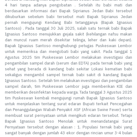
4 hari tanpa adanya pengobatan . Setelah itu babi mati dan
berdasarkan informasi dari Bapak Siprianus Jedan Babi tersebut
dikuburkan sebelum babi tersebut mati Bapak Siprianus Jedan
pernah mengujungi Kendang Babi tetangganya (Bapak Ignasius
Santoso) . Pada tanggal 30 Juli 2025, salah satu ternak babi Bapak
Ignasius Santoso menujukkan gejala sakit (kehilangan nafsu makan
dan muncul ruam merah disekitar telinga, leher dan kaki depan).
Bapak Ignasius Santoso menghubungi petugas Puskeswan Lembor
untuk memeriksa dan mengobati babi yang sakit. Pada tanggal 1
Agustus 2025 tim Puskeswan Lembor melakukan investigasi dan
pengambilan sampel darah (serum dan EDTA) pada ternak babi yang
sehat yang berada di kandang babi sekitar Lokasi kematian babi
sekaligus mengambil sampel ternak babi sakit di kandang Bapak
Ignasius Santoso. Setelah tim melakukan investigasi dan pengambilan
sampel darah, tim Puskeswan Lembor juga memberikan KIE dan
memberikan desinfektan kepada warga. Tada tanggal 3 Agustus 2025
tim Puskeswan kembali mengujungi rumah Bapak Ignasius Santoso
untuk menjelaskan tentang surat edaran Bupati terkait Pencegahan
dan Penanggulangan Wabah Penyakit ASF (African Swine Fever) serta
membuat surat pernyataan untuk mengikuti edaran tersebut. Tetapi
Bapak Ignasius Santoso Menolak untuk menandatangai Surat
Pernyataan tersebut dengan alasan : 1. Populasi ternak babi yang
sangat banyak dengan jumlah 43 ekor dengan rincian umur 3-4 bulan