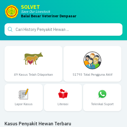
SOLVET
Save Our Livestock
Balai Besar Veteriner Denpasar
49 Kasus Telah Dilaporkan
51793 Total Pengguna Aktif
Lapor Kasus
Literasi
Teknikal Suport
Kasus Penyakit Hewan Terbaru