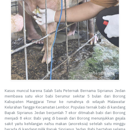
Kasus muncul karena Salah Satu Peternak Bernama Siprianus Jedan
membawa satu ekor babi berumur sekitar 5 bulan dari Borong
Kabupaten Manggarai Timur ke rumahnya di wilayah Malawatar
Kelurahan Tangge Kecamatan Lembor. Populasi ternak babi di kandang
Bapak Siprianus Jedan berjumlah 7 ekor ditmabah babi dari Borong
menjadi 8 ekor. Babi yang di bawah dari Borong menunjukkan gejala
sakit yaitu kehilangan nafsu makan (anoreksia) setelah satu minggu
berada di kandang milik Bapak Siprianus Jedan. Babi bertahan selama